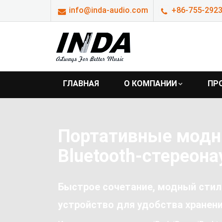
info@inda-audio.com
+86-755-2923
ГЛАВНАЯ
О КОМПАНИИ
ПР
Портативные мод
Bluetooth-стереон
Быстрое сочетание, модный стил
устройство для удобства хранени