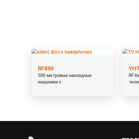
RF890
YH7
500-метровые накладные
RF б
наушники с
теле
раскладывающимися
стан
светодиодами Silent Disco
Headphones RF890