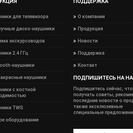
УКЦИЯ
ПОДДЕРЖКА
ники для телевизора
О компании
вучные диско-наушники
Продукция
ема экскурсоводов
Новости
ники 2.4 ГГц
Поддержка
tooth-наушники
Контакт
акрасные наушники
ПОДПИШИТЕСЬ НА НА
Подпишитесь сейчас, чт
ники с костной
получать советы, рекоме
одимостью
последние новости о прод
также эксклюзивные
ники TWS
специальные предложени
ое оборудование