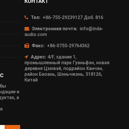
КОНТАКТ
Тел:
+86-755-29239127 Доб. 816
Электронная почта:
info@inda-
audio.com
Факс:
+86-0755-29764362
Адрес:
4/F, здание 1,
промышленный парк Гуаньфэн, новая
деревня Цзювэй, подрайон Ханчэн,
район Баоань, Шэньчжэнь, 518126,
С
Китай
обы
ндации и
уктах, а
я