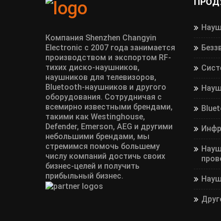
ПРОД
Науш
Компания Shenzhen Changyin
Electronic с 2007 года занимается
Безз
производством и экспортом RF-
тихих диско-наушников,
Сист
наушников для телевизоров,
Bluetooth-наушников и другого
Науш
оборудования. Сотрудничая с
всемирно известными брендами,
Blue
такими как Westinghouse,
Defender, Emerson, AEG и другими
Инфр
небольшими брендами, мы
стремимся помочь большему
Науш
числу компаний достичь своих
пров
бизнес-целей и получить
прибыльный бизнес.
Науш
Друг