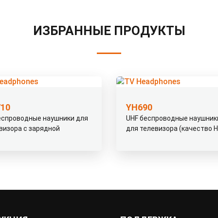
ИЗБРАННЫЕ ПРОДУКТЫ
10
YH690
еспроводные наушники для
UHF беспроводные наушник
визора с зарядной
для телевизора (качество HI
цией/передатчиком
звука)