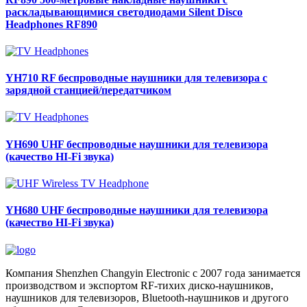
раскладывающимися светодиодами Silent Disco
Headphones RF890
YH710
RF беспроводные наушники для телевизора с
зарядной станцией/передатчиком
YH690
UHF беспроводные наушники для телевизора
(качество HI-Fi звука)
YH680
UHF беспроводные наушники для телевизора
(качество HI-Fi звука)
Компания Shenzhen Changyin Electronic с 2007 года занимается
производством и экспортом RF-тихих диско-наушников,
наушников для телевизоров, Bluetooth-наушников и другого