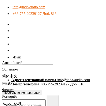
info@inda-audio.com
+86-755-29239127 Доб. 816
Язык
Английский
Эспаньол
简体中文
Адрес электронной почты
info@inda-audio.com
Pussky
Номер телефона
+86-755-29239127 Доб. 816
Франсе
Переключение навигации
Português
اللغة العربية