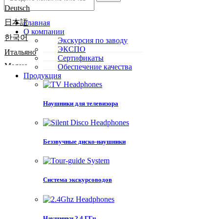
Deutsch
日本語
Главная
О компании
한국어
Экскурсия по заводу
ЭКСПО
Итальяно
Сертификаты
Мелаю
Обеспечение качества
Продукция
ภาษาไทย
Тюрк
Наушники для телевизора
हिंदी
Тьенг Вьет
Eesti
Беззвучные диско-наушники
български
Polskie
Босански
Система экскурсоводов
فارسی
Danske
Наушники 2.4 ГГц