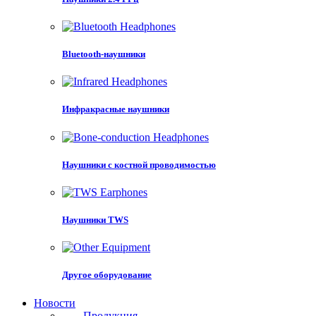
Суоми
Нидерланды
Катала
Bluetooth-наушники
Чештина
Хрватский
Латвия
Инфракрасные наушники
Lietuvos
Română
Мальти
Наушники с костной проводимостью
Норск
Svenska
Slovenský
Наушники TWS
Словенщина
Суахили
Другое оборудование
اردو
Український
Новости
Продукция