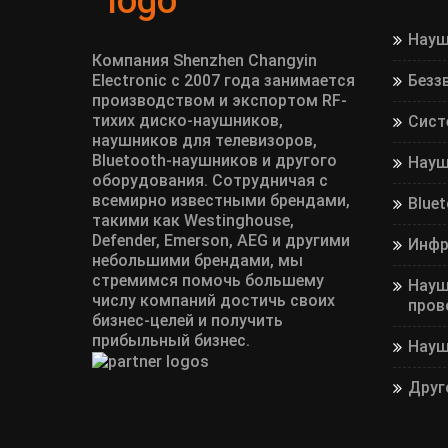
Науш
Компания Shenzhen Changyin
Electronic с 2007 года занимается
Безз
производством и экспортом RF-
тихих диско-наушников,
Сист
наушников для телевизоров,
Bluetooth-наушников и другого
Науш
оборудования. Сотрудничая с
всемирно известными брендами,
Blue
такими как Westinghouse,
Defender, Emerson, AEG и другими
Инфр
небольшими брендами, мы
стремимся помочь большему
Науш
числу компаний достичь своих
пров
бизнес-целей и получить
прибыльный бизнес.
Науш
Друг