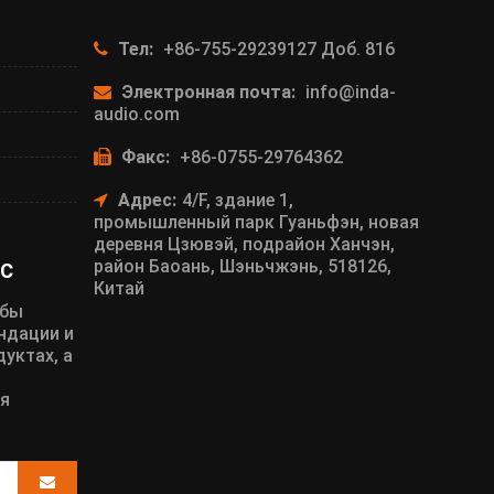
Тел:
+86-755-29239127 Доб. 816
Электронная почта:
info@inda-
audio.com
Факс:
+86-0755-29764362
Адрес:
4/F, здание 1,
промышленный парк Гуаньфэн, новая
деревня Цзювэй, подрайон Ханчэн,
район Баоань, Шэньчжэнь, 518126,
С
Китай
обы
ндации и
уктах, а
я