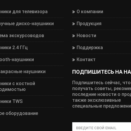
ники для телевизора
О компании
вучные диско-наушники
Продукция
ема экскурсоводов
Новости
ники 2.4 ГГц
Поддержка
tooth-наушники
Контакт
акрасные наушники
ПОДПИШИТЕСЬ НА НА
Подпишитесь сейчас, чт
ники с костной
получать советы, рекоме
одимостью
последние новости о прод
также эксклюзивные
ники TWS
специальные предложени
ое оборудование